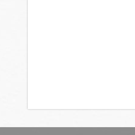
[%lead%]
[%article%]
前のお知らせへ