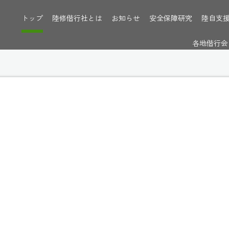
トップ
陸修偕行社とは
お知らせ
安全保障研究
陸自支
各地偕行会
からのお知らせ
[%categ