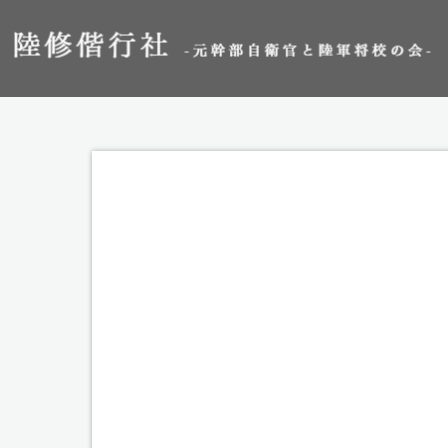
Information
陸修偕行社
[%article_date_notime_dot%]
[%title%]