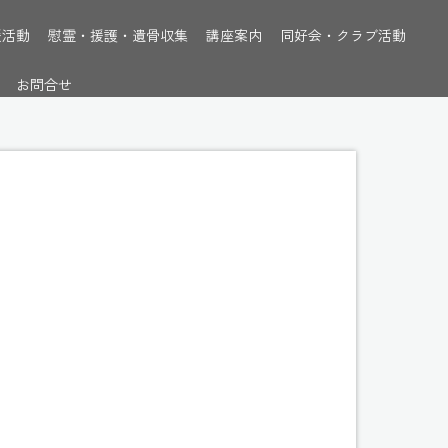
援活動
慰霊・援護・遺骨収集
講座案内
同好会・クラブ活動
お問合せ
ory%]