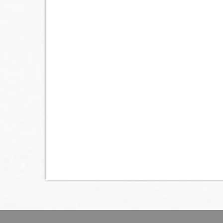
[%lead%]
[%article%]
前のお知らせへ