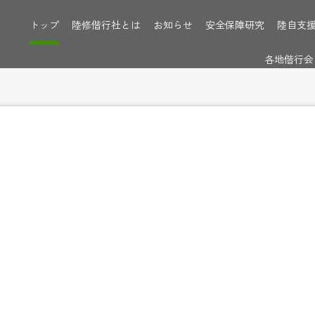
トップ
陸修偕行社とは
お知らせ
安全保障研究
陸自支
各地偕行会
からのお知らせ
[%categ