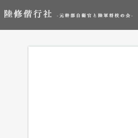
Information
陸修偕行社
[%article_date_notime_dot%]
[%title%]