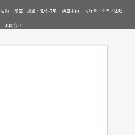
援活動
慰霊・援護・遺骨収集
講座案内
同好会・クラブ活動
お問合せ
ory%]